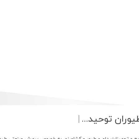
یوران توحید..
|