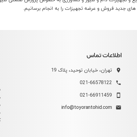
یع و تجهیزات دام و طیور و کشاورزی به خصوص پرورش صنعتی طیور
 های جدید فروش و عرضه تجهیزات را به انجام برسانیم.
اطلاعات تماس
تهران، خیابان توحید، پلاک 19
021-66578122
ف
021-66911459
د
م
info@toyorantohid.com
ص
ک