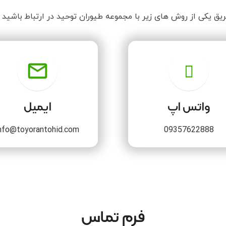
طریق یکی از روش های زیر با مجموعه طیوران توحید در ارتباط باشید 
mail_outline
واتس اپ
ایمیل
nfo@toyorantohid.com
09357622888
فرم تماس