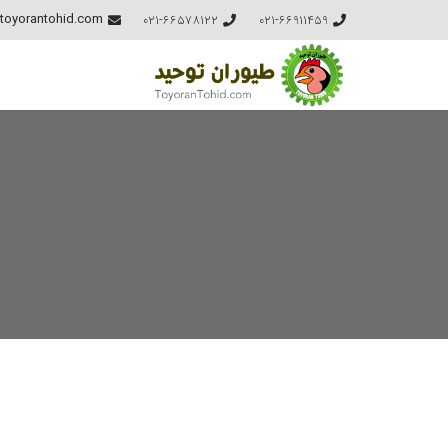
021-66578122
021-66911459
toyorantohid.com