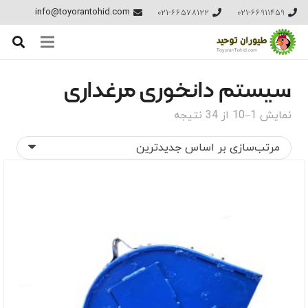
021-66578122
021-66911459
info@toyorantohid.com
سیستم دانخوری مرغداری
مرتب‌سازی
نمایش 1–10 از 34 نتیجه
بر
اساس
جدیدترین