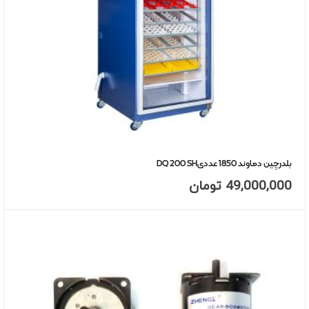
بلدرچین دماوند 1850 عددیDQ 200 SH
49,000,000
تومان