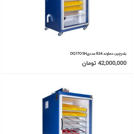
بلدرچین دماوند 924 عددیDQ 170 SH
42,000,000
تومان