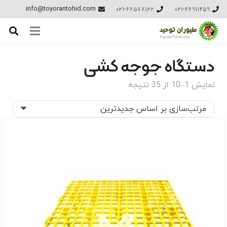
021-66578122
021-66911459
info@toyorantohid.com
دستگاه جوجه کشی
مرتب‌سازی
نمایش 1–10 از 35 نتیجه
بر
اساس
جدیدترین