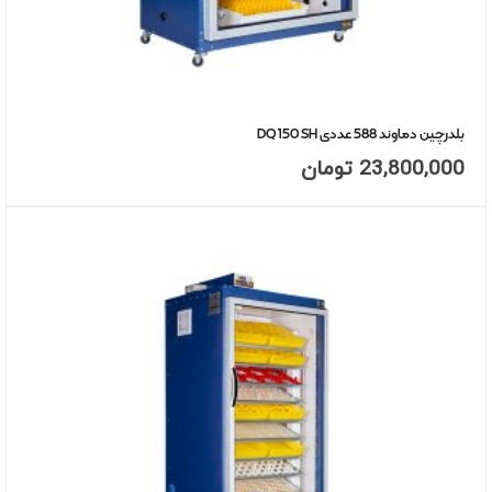
بلدرچین دماوند 588 عددی DQ 150 SH
23,800,000
تومان