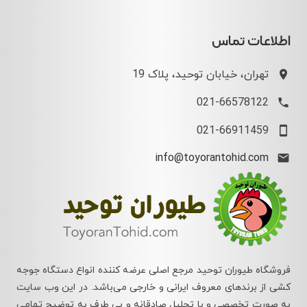
اطلاعات تماس
تهران، خیابان توحید، پلاک 19
021-66578122
021-66911459
info@toyorantohid.com
فروشگاه طیوران توحید مرجع اصلی عرضه کننده انواع دستگاه جوجه
کشی از برندهای معروف ایرانی و خارجی می‌باشد. در این وب سایت
به صورت تخصصی و با تحلیل صادقانه و بی طرف به توضیح تمامی
دستگاه های جوجه کشی موجود در بازار پرداخته شده است.