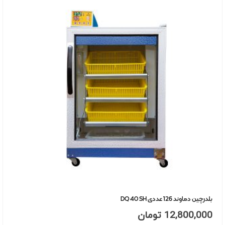
بلدرچین دماوند 126 عددی DQ 40 SH
12,800,000
تومان