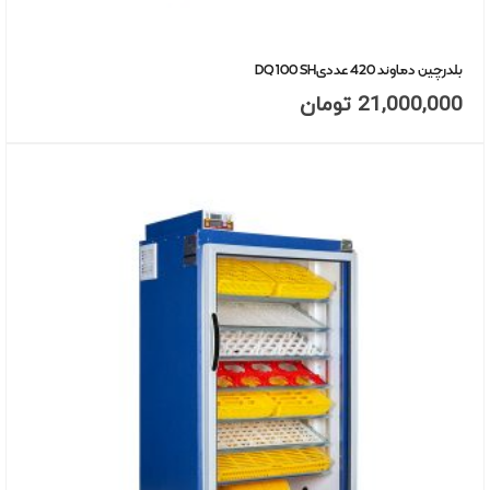
بلدرچین دماوند 420 عددیDQ 100 SH
21,000,000
تومان