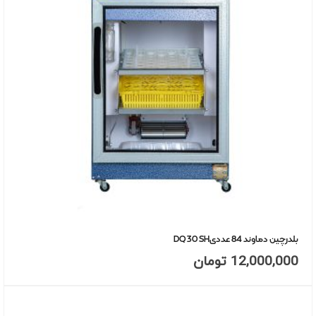
بلدرچین دماوند 84 عددیDQ 30 SH
12,000,000
تومان