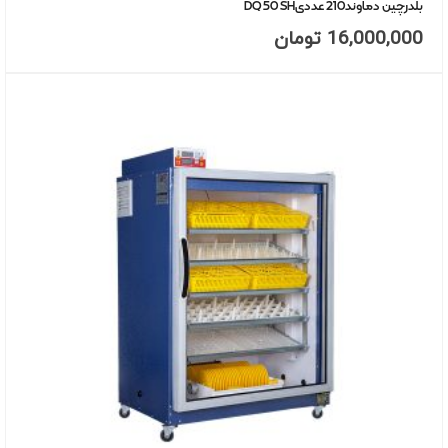
بلدرچین دماوند210 عددیDQ 50 SH
16,000,000
تومان