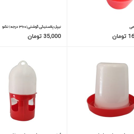
عی
نیپل پلاستیکی گوشتی(۳۶۰ درجه) تکنو
1
تومان
35,000
تومان