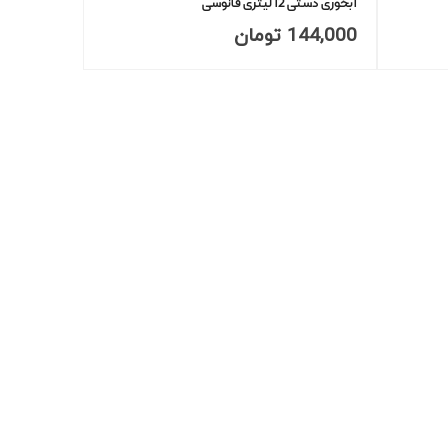
آبخوری دستی 12 لیتری فانوسی
144,000
تومان