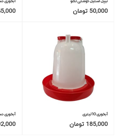
نیپل استیل گوشتی تکنو
آبخوری دست
50,000
تومان
45,000
آبخوری 10 لیتری
آبخوری دستی 7 لیتری
185,000
تومان
02,000