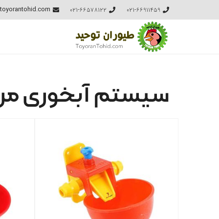
021-66578122
021-66911459
toyorantohid.com
سیستم آبخوری مرغ