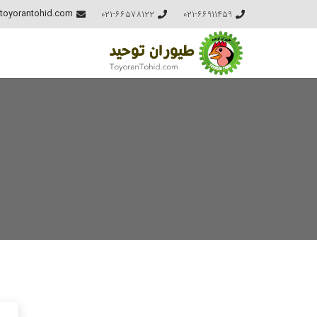
021-66578122
021-66911459
toyorantohid.com