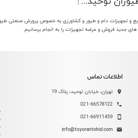
طیوران توح
|
یع و تجهیزات دام و طیور و کشاورزی به خصوص پرورش صنعتی طیور
 های جدید فروش و عرضه تجهیزات را به انجام برسانیم.
اطلاعات تماس
تهران، خیابان توحید، پلاک 19
021-66578122
ف
021-66911459
د
م
info@toyorantohid.com
ص