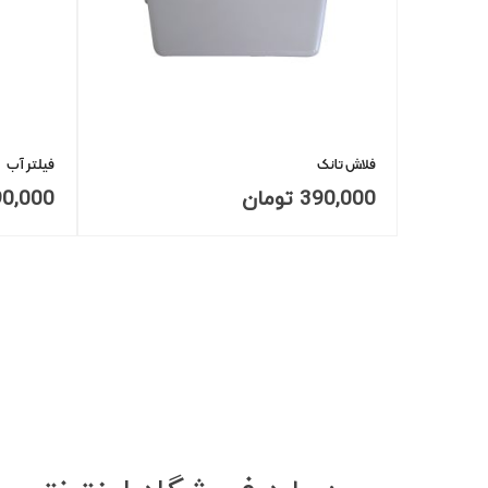
فلاش تانک
فیلتر آب
390,000
تومان
90,000