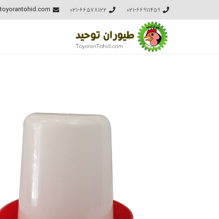
021-66578122
021-66911459
toyorantohid.com