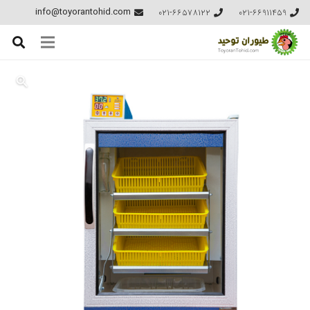
021-66578122
021-66911459
info@toyorantohid.com