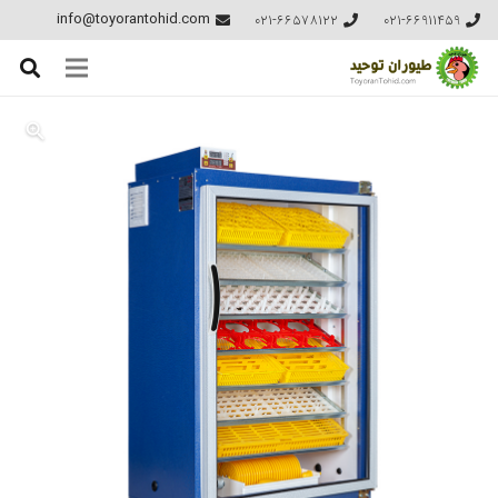
021-66578122
021-66911459
info@toyorantohid.com