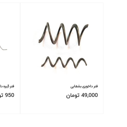
فنر داخوری بشقابی
فنر گیره د
49,000
تومان
950
تو