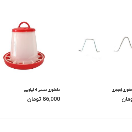
انخوری زنجیری
دانخوری دستی 4 کیلویی
مان
86,000
تومان