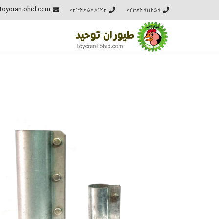
021-66578122
021-66911459
toyorantohid.com