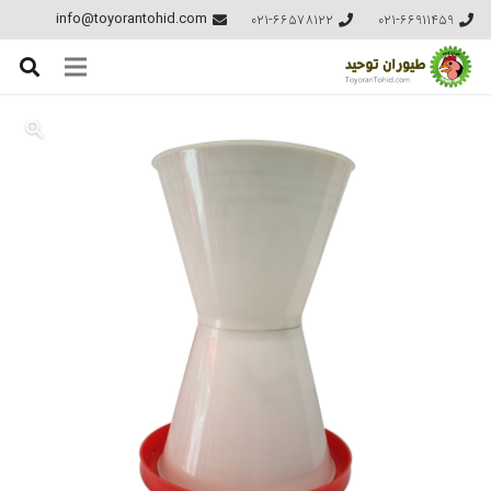
021-66578122
021-66911459
info@toyorantohid.com