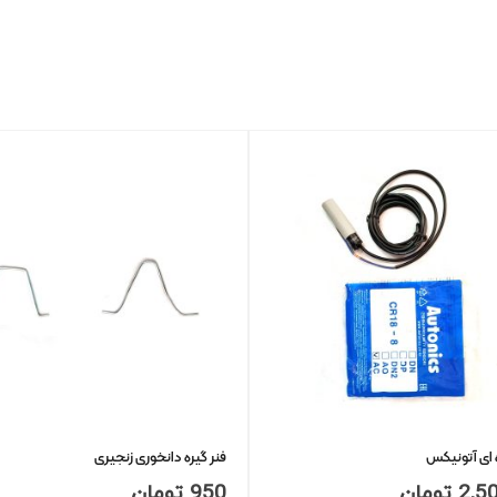
 ای آتونیکس
فنر گیره دانخوری زنجیری
2,5
تومان
950
تومان