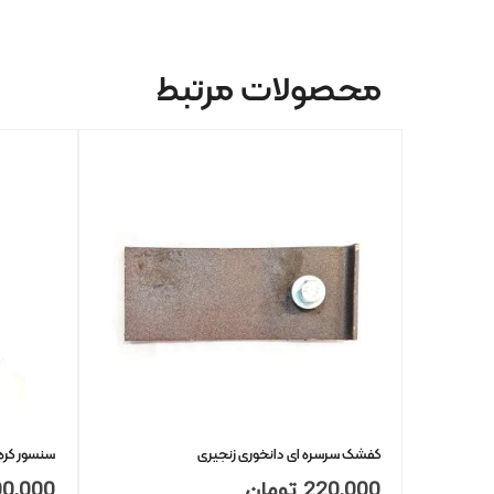
محصولات مرتبط
کفشک سرسره ای دانخوری زنجیری
سنسور کره
220,000
تومان
00,000