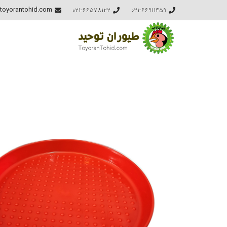
021-66578122
021-66911459
toyorantohid.com