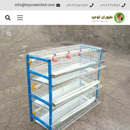
021-66578122
021-66911459
info@toyorantohid.com