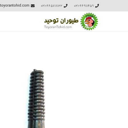
021-66578122
021-66911459
toyorantohid.com