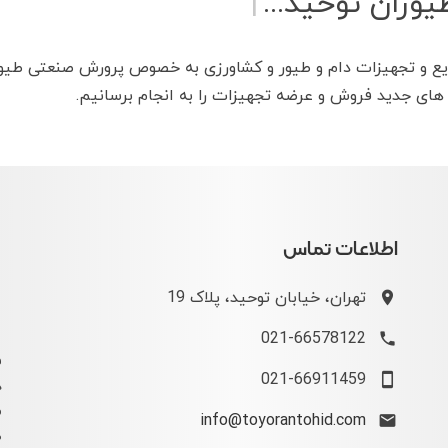
یوران توحید...
|
یع و تجهیزات دام و طیور و کشاورزی به خصوص پرورش صنعتی طیور
 های جدید فروش و عرضه تجهیزات را به انجام برسانیم.
اطلاعات تماس
تهران، خیابان توحید، پلاک 19
021-66578122
ف
021-66911459
د
م
info@toyorantohid.com
ص