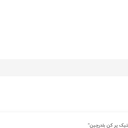
تیک پر کن بلدرچین”