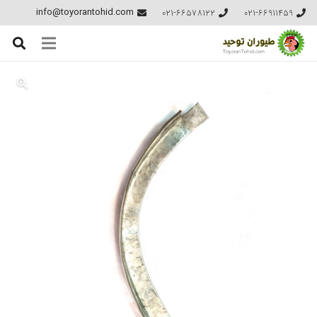
021-66578122
021-66911459
info@toyorantohid.com