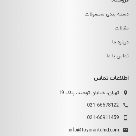
فروشگاه
دسته بندی محصولات
مقالات
درباره ما
تماس با ما
اطلاعات تماس
تهران، خیابان توحید، پلاک 19
021-66578122
021-66911459
info@toyorantohid.com